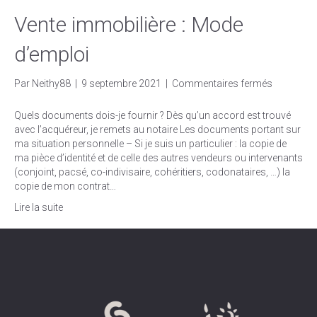
Vente immobilière : Mode
d’emploi
sur
Par
Neithy88
|
9 septembre 2021
|
Commentaires fermés
Vente
immobiliè
Quels documents dois-je fournir ? Dès qu’un accord est trouvé
:
avec l’acquéreur, je remets au notaire Les documents portant sur
Mode
ma situation personnelle – Si je suis un particulier : la copie de
d’emploi
ma pièce d’identité et de celle des autres vendeurs ou intervenants
(conjoint, pacsé, co-indivisaire, cohéritiers, codonataires, …) la
copie de mon contrat…
Lire la suite