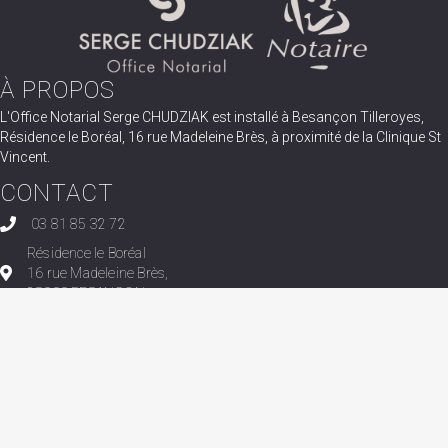
À PROPOS
L'Office Notarial Serge CHUDZIAK est installé à Besançon Tilleroyes,
Résidence le Boréal, 16 rue Madeleine Brès, à proximité de la Clinique St
Vincent.
CONTACT
03 81 85 32 72
Résidence le Boréal
16 rue Madeleine Brès,
25000 BESANÇON
contact@chudziak-notaire.fr
LIENS UTILES
FAQ
Fiches pratiques